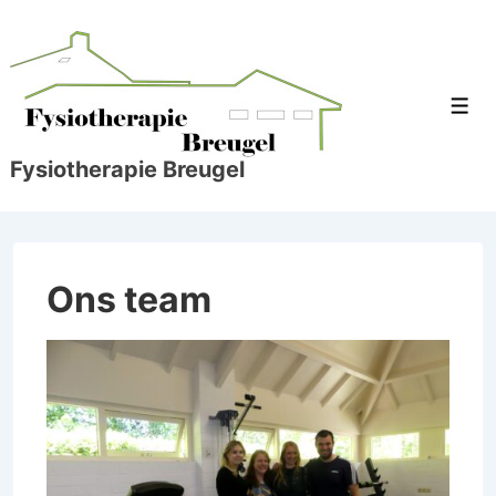
↓
Doorgaan
naar
hoofdinhoud
Men
Fysiotherapie Breugel
Ons team